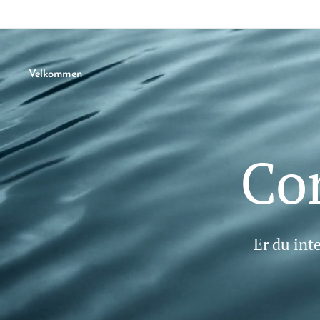
Velkommen
Con
Er du int